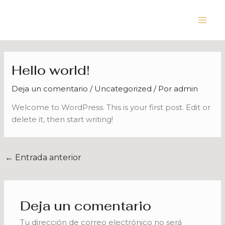
Ir
Navegación
Main
al
de
Men
contenido
entradas
Hello world!
Deja un comentario
/
Uncategorized
/ Por
admin
Welcome to WordPress. This is your first post. Edit or
delete it, then start writing!
←
Entrada anterior
Deja un comentario
Tu dirección de correo electrónico no será